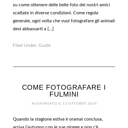
su come ottenere delle belle foto dei nostri amici
scattate in diverse condizioni. Come regola
generale, ogni volta che vuoi fotografare gli animali
devi abbassarti a […]
Filed Under:
Guide
COME FOTOGRAFARE I
FULMINI
AGGIORNATO IL
13 OTTOBRE 2024
Quando la stagione estiva è oramai conclusa,
arriva l’autunno con le sue piogge e non c’è